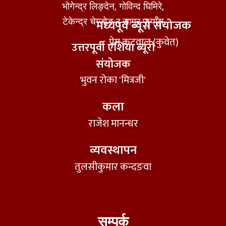
भोगेन्द्र लिङ्देन, गोविन्द घिमिरे,
टेकेन्द्र चेम्जोङ र सागर फुर्याँल
मध्यपूर्व ब्यूरो संयोजक
प्रेम कटवाल (कुवेत)
उत्तरपूर्वी एशिया ब्यूरो
संयोजक
भुवन रोका 'मित्रजी'
कला
राजेश मानन्धर
व्यवस्थापन
तुलसीकुमार कन्दङवा
सम्पर्क​