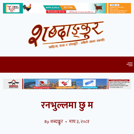
रनभुल्लमा छु म
By
शब्दाङ्कुर
माघ ३, २०८१