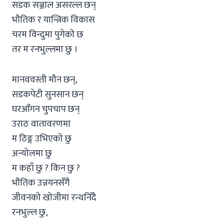
सडक सञ्जाल असरल्ल छन्
भौतिक र यान्त्रिक विकास
चरम विन्दुमा पुगेको छ
तर म रनभुल्लमा छु ।
मानववस्ती मौन छन्,
सडकपेटी सुनसान छन्
घरआँगन चुपचाप छन्
उराठ वातावरणमा
म ठिङ्ग उभिएको छु
अन्योलमा छु
म कहाँ छु ? किन छु ?
भौतिक उन्नयनसँगै
जीवनको खोजीमा रन्थनिँदै
रनभुल्ल छु,