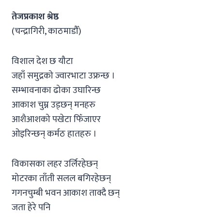
तेजप्रकाश श्रेष्ठ
(चन्द्रागिरी, काठमाडौँ)
विशाल देश छ यौटा
जहाँ समुद्रको ज्वारभाटा उफ्रन्छ ।
सम्भावनाका ढोका उघारिन्छ
आकाश चुम्न उड्छन् मनहरु
आशैआशको पखेटा फिँजाएर
ओइरिन्छन् कर्मठ हातहरु ।
विकासका लहर उर्लिरहेछन्
मोटरका ताँती सलल बगिरहेछन्
गगनचुम्बी भवन आकाश ताक्दै छन्
जता हेरे पनि