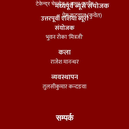
टेकेन्द्र चेम्जोङ र सागर फुर्याँल
मध्यपूर्व ब्यूरो संयोजक
प्रेम कटवाल (कुवेत)
उत्तरपूर्वी एशिया ब्यूरो
संयोजक
भुवन रोका 'मित्रजी'
कला
राजेश मानन्धर
व्यवस्थापन
तुलसीकुमार कन्दङवा
सम्पर्क​