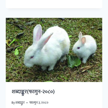
शब्दाङ्कुर(फागुन-२०८०)
By
शब्दाङ्कुर
फाल्गुन ३, २०८०