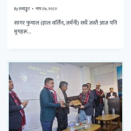
By
शब्दाङ्कुर
माघ २७, २०८०
सागर फुयाल (हाल वर्लिन, जर्मनी) सधैं जस्तै आज पनि
मृगहरू…